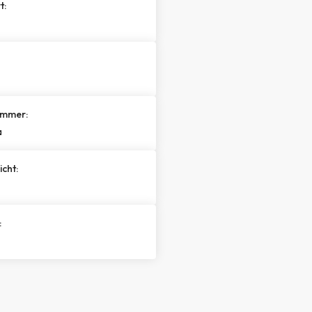
t:
mmer:
a
cht:
: