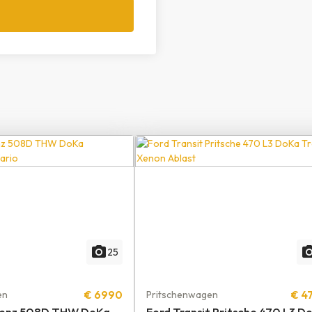
photo_camera
photo_ca
25
 |
TOP | TOP | TOP | TOP | TOP |
en
€ 6990
Pritschenwagen
€ 4
Benz 508D THW DoKa
Ford Transit Pritsche 470 L3 D