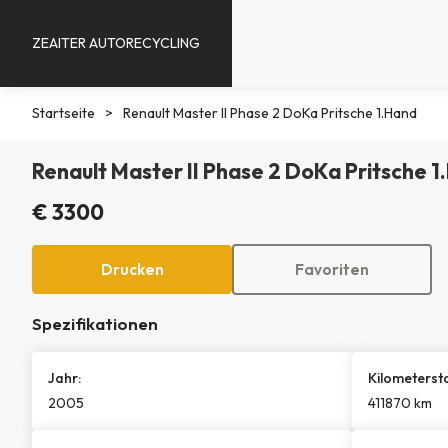
ZEAITER AUTORECYCLING
Startseite
>
Renault Master II Phase 2 DoKa Pritsche 1.Hand
Renault Master II Phase 2 DoKa Pritsche 
€ 3300
Drucken
Favoriten
Spezifikationen
Jahr:
Kilometerst
2005
411870 km