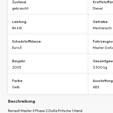
Zustand:
Kraftstoffar
gebraucht
Diesel
Leistung:
Getriebe:
84 kW
Mechanisch
Schadstoffklasse:
Fahrzeugnu
Euro3
Master DoK
Baujahr:
Gesamtgewi
2005
3.500 kg
Farbe:
Ausstattung
Gelb
ABS
Beschreibung
Renault Master II Phase 2 DoKa Pritsche 1.Hand